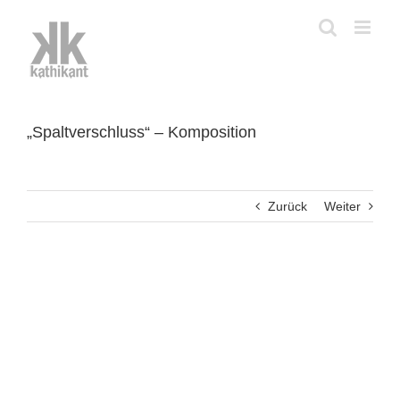
Zum
Inhalt
springen
„Spaltverschluss“ – Komposition
Zurück
Weiter
View
Larger
Image