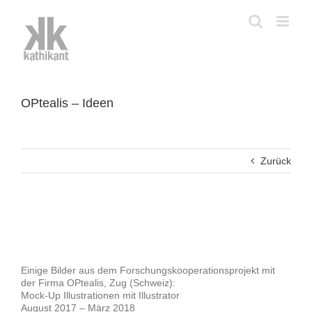
Zum
Inhalt
springen
OPtealis – Ideen
Zurück
View
Larger
Image
Einige Bilder aus dem Forschungskooperationsprojekt mit
der Firma OPtealis, Zug (Schweiz):
Mock-Up Illustrationen mit Illustrator
August 2017 – März 2018