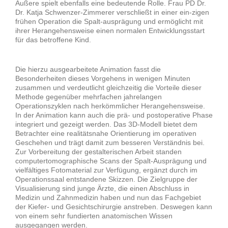
Äußere spielt ebenfalls eine bedeutende Rolle. Frau PD Dr.
Dr. Katja Schwenzer-Zimmerer verschließt in einer ein-zigen
frühen Operation die Spalt-ausprägung und ermöglicht mit
ihrer Herangehensweise einen normalen Entwicklungsstart
für das betroffene Kind.
Die hierzu ausgearbeitete Animation fasst die
Besonderheiten dieses Vorgehens in wenigen Minuten
zusammen und verdeutlicht gleichzeitig die Vorteile dieser
Methode gegenüber mehrfachen jahrelangen
Operationszyklen nach herkömmlicher Herangehensweise.
In der Animation kann auch die prä- und postoperative Phase
integriert und gezeigt werden. Das 3D-Modell bietet dem
Betrachter eine realitätsnahe Orientierung im operativen
Geschehen und trägt damit zum besseren Verständnis bei.
Zur Vorbereitung der gestalterischen Arbeit standen
computertomographische Scans der Spalt-Ausprägung und
vielfältiges Fotomaterial zur Verfügung, ergänzt durch im
Operationssaal entstandene Skizzen. Die Zielgruppe der
Visualisierung sind junge Ärzte, die einen Abschluss in
Medizin und Zahnmedizin haben und nun das Fachgebiet
der Kiefer- und Gesichtschirurgie anstreben. Deswegen kann
von einem sehr fundierten anatomischen Wissen
ausgegangen werden.