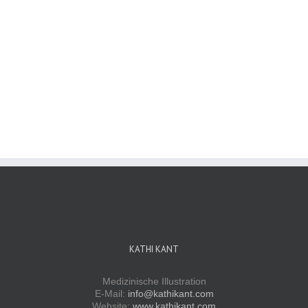
KATHI KANT
Medizinische Illustration
E-Mail:
info@kathikant.com
Website:
www.kathikant.com