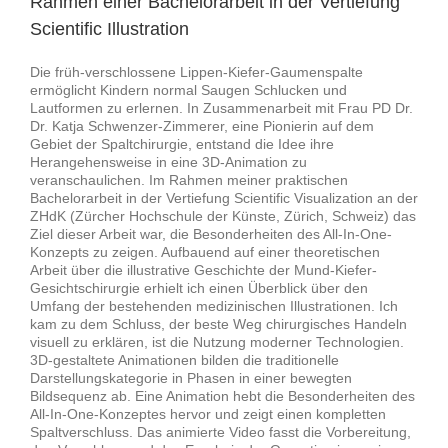
Rahmen einer Bachelorarbeit in der Vertiefung
Scientific Illustration
Die früh-verschlossene Lippen-Kiefer-Gaumenspalte
ermöglicht Kindern normal Saugen Schlucken und
Lautformen zu erlernen. In Zusammenarbeit mit Frau PD Dr.
Dr. Katja Schwenzer-Zimmerer, eine Pionierin auf dem
Gebiet der Spaltchirurgie, entstand die Idee ihre
Herangehensweise in eine 3D-Animation zu
veranschaulichen. Im Rahmen meiner praktischen
Bachelorarbeit in der Vertiefung Scientific Visualization an der
ZHdK (Zürcher Hochschule der Künste, Zürich, Schweiz) das
Ziel dieser Arbeit war, die Besonderheiten des All-In-One-
Konzepts zu zeigen. Aufbauend auf einer theoretischen
Arbeit über die illustrative Geschichte der Mund-Kiefer-
Gesichtschirurgie erhielt ich einen Überblick über den
Umfang der bestehenden medizinischen Illustrationen. Ich
kam zu dem Schluss, der beste Weg chirurgisches Handeln
visuell zu erklären, ist die Nutzung moderner Technologien.
3D-gestaltete Animationen bilden die traditionelle
Darstellungskategorie in Phasen in einer bewegten
Bildsequenz ab. Eine Animation hebt die Besonderheiten des
All-In-One-Konzeptes hervor und zeigt einen kompletten
Spaltverschluss. Das animierte Video fasst die Vorbereitung,