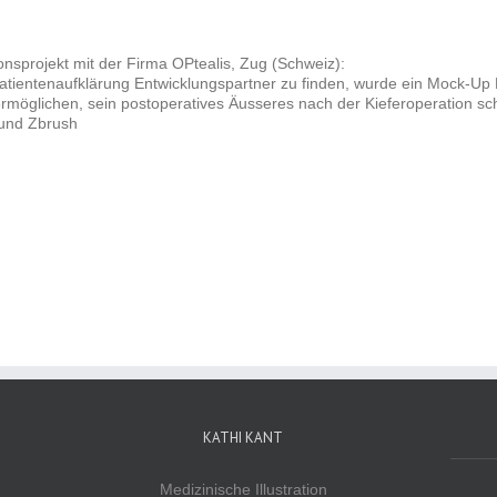
nsprojekt mit der Firma OPtealis, Zug (Schweiz):
 Patientenaufklärung Entwicklungspartner zu finden, wurde ein Mock-Up
 ermöglichen, sein postoperatives Äusseres nach der Kieferoperation s
und Zbrush
KATHI KANT
Medizinische Illustration